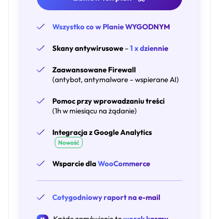
Wszystko co w Planie WYGODNYM
Skany antywirusowe
–
1 x dziennie
Zaawansowane Firewall
(antybot, antymalware – wspierane AI)
Pomoc przy wprowadzaniu treści
(1h w miesiącu na żądanie)
Integracja z Google Analytics
Nowość
Wsparcie dla
WooCommerce
Cotygodniowy raport na e-mail
Każde zamówienie to
worek karmy