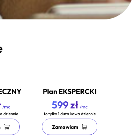
e
IECZNY
Plan EKSPERCKI
ł
599 zł
/mc
/mc
wa dziennie
to tylko 1 duża kawa dziennie
m
Zamawiam