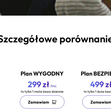
Szczegółowe porównani
Plan WYGODNY
Plan BEZP
299 zł
499 z
/mc
to tylko 1 mała kawa dziennie
to tylko 1 duża ka
Zamawiam
Zamawia