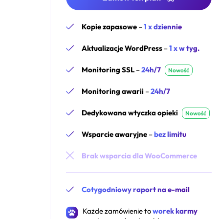
Kopie zapasowe
–
1 x dziennie
Aktualizacje WordPress
–
1 x w tyg.
Monitoring SSL
–
24h/7
Nowość
Monitoring awarii
–
24h/7
Dedykowana wtyczka opieki
Nowość
Wsparcie awaryjne
–
bez limitu
Brak wsparcia dla WooCommerce
Cotygodniowy raport na e-mail
Każde zamówienie to
worek karmy