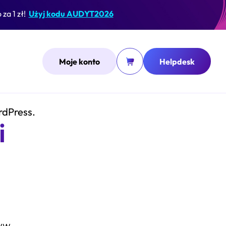
za 1 zł!
Użyj kodu AUDYT2026
Moje konto
Helpdesk
rdPress.
i