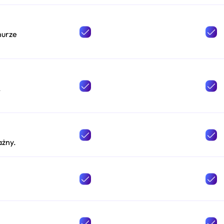
murze
,
ażny.