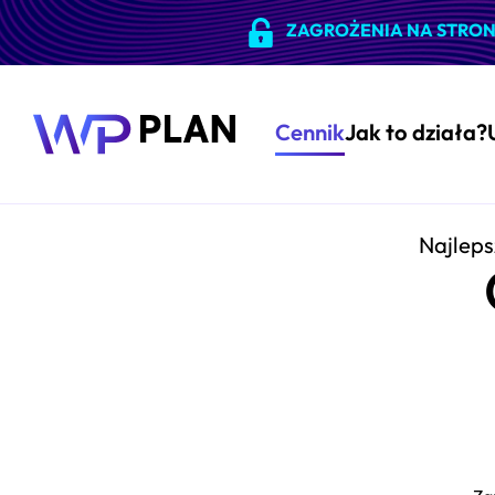
ZAGROŻENIA NA STRON
Cennik
Jak to działa?
Najleps