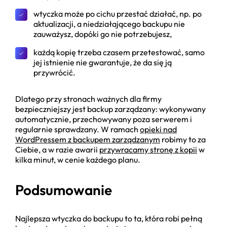
wtyczka może po cichu przestać działać, np. po
aktualizacji, a niedziałającego backupu nie
zauważysz, dopóki go nie potrzebujesz,
każdą kopię trzeba czasem przetestować, samo
jej istnienie nie gwarantuje, że da się ją
przywrócić.
Dlatego przy stronach ważnych dla firmy
bezpieczniejszy jest backup zarządzany: wykonywany
automatycznie, przechowywany poza serwerem i
regularnie sprawdzany. W ramach
opieki nad
WordPressem z backupem zarządzanym
robimy to za
Ciebie, a w razie awarii
przywracamy stronę z kopii
w
kilka minut, w cenie każdego planu.
Podsumowanie
Najlepsza wtyczka do backupu to ta, która robi pełną