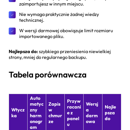
zaimportujesz w innym miejscu.
Nie wymaga praktycznie żadnej wiedzy
technicznej.
W wersji darmowej obowiązuje limit rozmiaru
importowanego pliku.
Najlepsza do:
szybkiego przeniesienia niewielkiej
strony, mniej do regularnego backupu.
Tabela porównawcza
Auto
Przyw
matyc
Zapis
Wersj
racani
Najle
Wtycz
zny
w
a
e z
psza
ka
harm
chmur
darm
panel
do
onogr
ze
owa
u
am