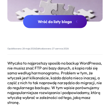
Wróć do listy bloga
Opublikowano:
28 maja 2026
Zaktualizowano:
27 czerwca 2026
Wtyczka to najprostszy sposób na backup WordPressa,
nie musisz znać FTP ani bazy danych, a kopia robi się
sama według harmonogramu. Problem w tym, że
wtyczek jest kilkanaście, każda działa nieco inaczej, a
część z nich to tak naprawdę narzędzia do migracji, nie
do regularnego backupu. W tym wpisie porównujemy
najpopularniejsze rozwiązania i podpowiadamy, którą
wtyczkę wybrać w zależności od tego, jaką masz
stronę.