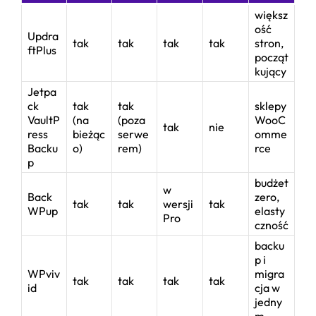
większ
ość
Updra
tak
tak
tak
tak
stron,
ftPlus
począt
kujący
Jetpa
ck
tak
tak
sklepy
VaultP
(na
(poza
WooC
tak
nie
ress
bieżąc
serwe
omme
Backu
o)
rem)
rce
p
budżet
w
Back
zero,
tak
tak
wersji
tak
WPup
elasty
Pro
czność
backu
p i
WPviv
migra
tak
tak
tak
tak
id
cja w
jedny
m