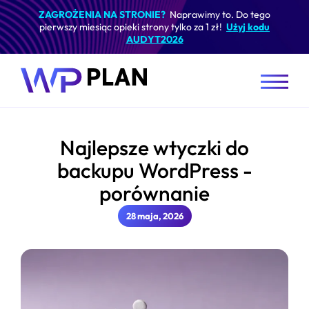
ZAGROŻENIA NA STRONIE?
Naprawimy to. Do tego
pierwszy miesiąc opieki strony tylko za 1 zł!
Użyj kodu
AUDYT2026
Najlepsze wtyczki do
backupu WordPress -
porównanie
28 maja, 2026